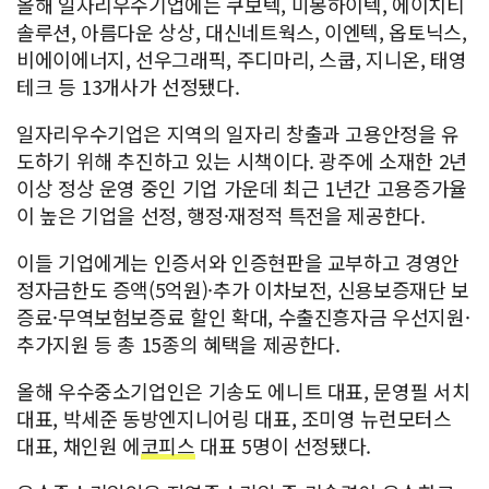
올해 일자리우수기업에는 쿠보텍, 미봉하이텍, 에이치티
솔루션, 아름다운 상상, 대신네트웍스, 이엔텍, 옵토닉스,
비에이에너지, 선우그래픽, 주디마리, 스쿱, 지니온, 태영
테크 등 13개사가 선정됐다.
일자리우수기업은 지역의 일자리 창출과 고용안정을 유
도하기 위해 추진하고 있는 시책이다. 광주에 소재한 2년
이상 정상 운영 중인 기업 가운데 최근 1년간 고용증가율
이 높은 기업을 선정, 행정·재정적 특전을 제공한다.
이들 기업에게는 인증서와 인증현판을 교부하고 경영안
정자금한도 증액(5억원)·추가 이차보전, 신용보증재단 보
증료·무역보험보증료 할인 확대, 수출진흥자금 우선지원·
추가지원 등 총 15종의 혜택을 제공한다.
올해 우수중소기업인은 기송도 에니트 대표, 문영필 서치
대표, 박세준 동방엔지니어링 대표, 조미영 뉴런모터스
대표, 채인원 에
코피스
대표 5명이 선정됐다.