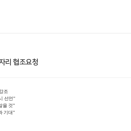
일자리 협조요청
 강조
시 선언”
않을 것”
과 기대”